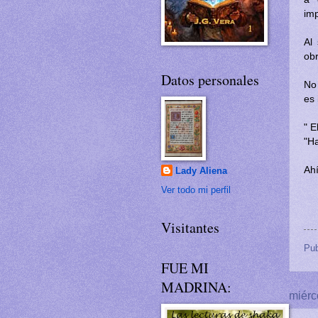
imp
Al
ob
Datos personales
No 
es 
" E
"Ha
Ah
Lady Aliena
Ver todo mi perfil
Visitantes
Pub
FUE MI
MADRINA:
miérc