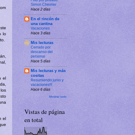
Foto por privado.
Simon Chevrier
com
Hace 2 días
En el rincón de
una cantina
ste
Vacaciones
Hace 3 días
 lo
to.
Mis lecturas
Cerrado por
descanso del
án,
personal
Hace 5 días
al,
Mis lecturas y más
cositas
 el
Resumiendo junio y
da,
vacaciones!!!
Hace 6 días
los
sto
Mostrar todo
 una
Vistas de página
en total
 el
que