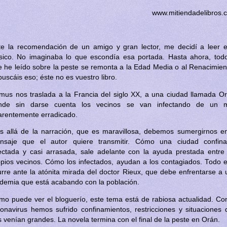
www.mitiendadelibros.
te la recomendación de un amigo y gran lector, me decidí a leer e
ásico. No imaginaba lo que escondía esa portada. Hasta ahora, todo
e he leído sobre la peste se remonta a la Edad Media o al Renacimien
buscáis eso; éste no es vuestro libro.
mus nos traslada a la Francia del siglo XX, a una ciudad llamada Or
nde sin darse cuenta los vecinos se van infectando de un m
arentemente erradicado.
s allá de la narración, que es maravillosa, debemos sumergirnos en
nsaje que el autor quiere transmitir. Cómo una ciudad confina
fectada y casi arrasada, sale adelante con la ayuda prestada entre 
opios vecinos. Cómo los infectados, ayudan a los contagiados. Todo e
rre ante la atónita mirada del doctor Rieux, que debe enfrentarse a
idemia que está acabando con la población.
mo puede ver el bloguerío, este tema está de rabiosa actualidad. Con
ronavirus hemos sufrido confinamientos, restricciones y situaciones 
 venían grandes. La novela termina con el final de la peste en Orán.