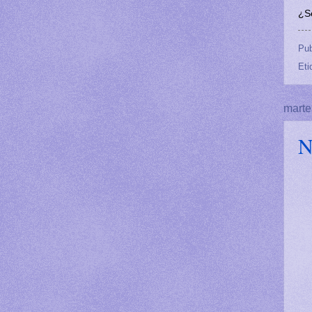
¿Se
Pub
Eti
marte
N