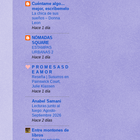
Cuéntame algo...
mejor, escríbemelo
La chica de sus
sueños – Donna
Leon
Hace 1 día
NÓMADAS
SQUARE
ESTAMPAS
URBANAS 2
Hace 1 día
P R O M E S A S D
E A M O R
Reseña | Susurros en
Painswick Court,
Julie Klassen
Hace 1 día
Anabel Samani
Lecturas junto al
fuego: Agosto-
Septiembre 2026
Hace 2 días
Entre montones de
libros