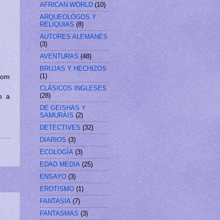
AFRICAN WORLD
(10)
ARQUEOLÓGOS Y
RELIQUIAS
(8)
AUTORES ALEMANES
(3)
AVENTURAS
(48)
BRUJAS Y HECHIZOS
(1)
com
CLÁSICOS INGLESES
(28)
o a
DE GEISHAS Y
SAMURÁIS
(2)
DETECTIVES
(32)
DIARIOS
(3)
ECOLOGÍA
(3)
EDAD MEDIA
(25)
ENSAYO
(3)
EROTISMO
(1)
FANTASIA
(7)
FANTASMAS
(3)