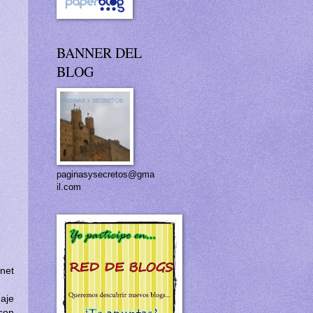
BANNER DEL
BLOG
paginasysecretos@gma
il.com
net
naje
son