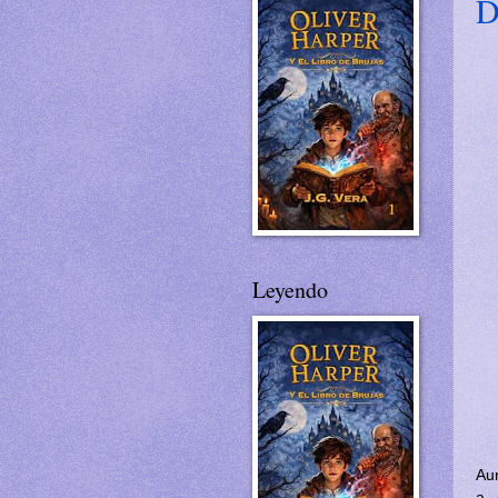
D
Leyendo
Aun
a 