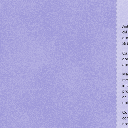
An
cl
qu
Si 
Ca
dó
ap
Má
me
in
pr
ocu
ep
Co
co
nos