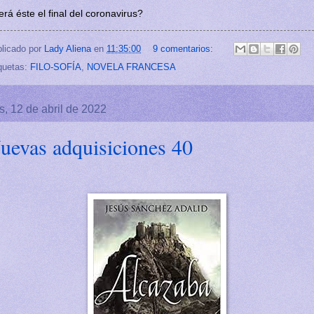
rá éste el final del coronavirus?
licado por
Lady Aliena
en
11:35:00
9 comentarios:
quetas:
FILO-SOFÍA
,
NOVELA FRANCESA
s, 12 de abril de 2022
uevas adquisiciones 40