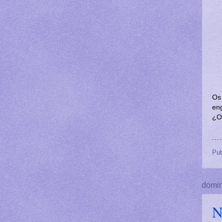
Os
eng
¿O
Pub
domin
N